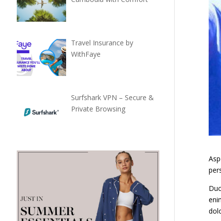
Travel Insurance by
WithFaye
Surfshark VPN – Secure &
Private Browsing
Asp
pers
Duc
eni
dol