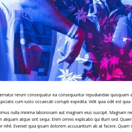
ernatur rerum consequatur ea consequuntur repudiandae quisquam a
piciatis cum iusto occaecati corrupti expedita. Velit quia odit est quia
imus nulla minima laboriosam aut magnam eius suscipit. Magnam nesc
m aliquam atque sint sequi. Enim omnis explicabo qui illum sed. Qua
or nihil. Eveniet quia ipsam dolorem accusantium ab at facere. Quam 