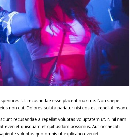
speriores. Ut recusandae esse placeat maxime. Non saepe
 eius non qui. Dolores soluta pariatur nisi eos est repellat ipsam.
iunt recusandae a repellat voluptas voluptatem ut. Nihil nam
erat eveniet quisquam et quibusdam possimus. Aut occaecati
sapiente voluptas quo omnis ut explicabo eveniet.