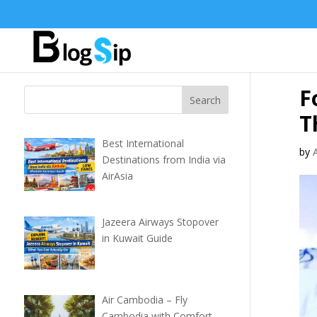
F
T
Best International
by
Destinations from India via
AirAsia
Jazeera Airways Stopover
in Kuwait Guide
Air Cambodia – Fly
Cambodia with Comfort