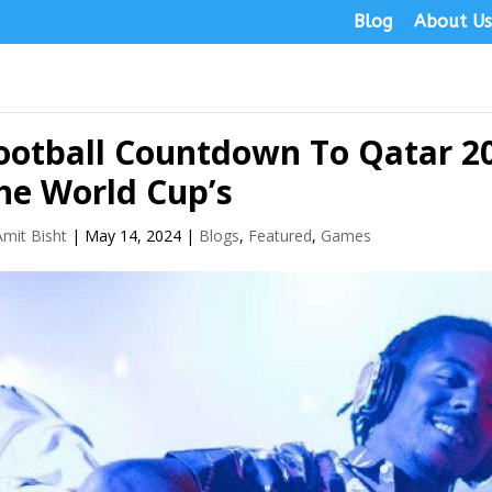
Blog
About U
ootball Countdown To Qatar 20
he World Cup’s
Amit Bisht
|
May 14, 2024
|
Blogs
,
Featured
,
Games